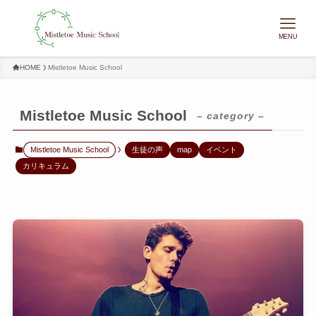
MENU
HOME
Mistletoe Music School
Mistletoe Music School
– category –
Mistletoe Music School
生徒の声
map
イベント
カリキュラム